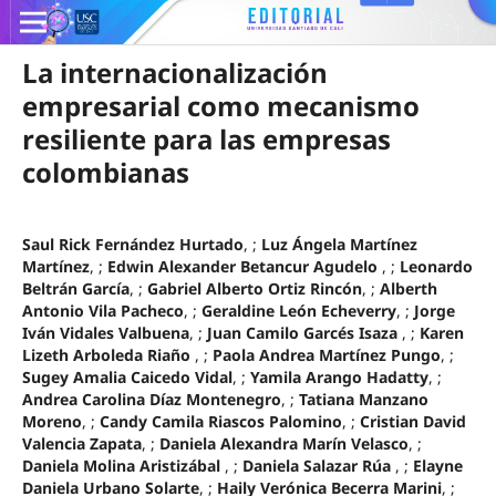
La internacionalización
empresarial como mecanismo
resiliente para las empresas
colombianas
Saul Rick Fernández Hurtado
, ;
Luz Ángela Martínez
Martínez
, ;
Edwin Alexander Betancur Agudelo
, ;
Leonardo
Beltrán García
, ;
Gabriel Alberto Ortiz Rincón
, ;
Alberth
Antonio Vila Pacheco
, ;
Geraldine León Echeverry
, ;
Jorge
Iván Vidales Valbuena
, ;
Juan Camilo Garcés Isaza
, ;
Karen
Lizeth Arboleda Riaño
, ;
Paola Andrea Martínez Pungo
, ;
Sugey Amalia Caicedo Vidal
, ;
Yamila Arango Hadatty
, ;
Andrea Carolina Díaz Montenegro
, ;
Tatiana Manzano
Moreno
, ;
Candy Camila Riascos Palomino
, ;
Cristian David
Valencia Zapata
, ;
Daniela Alexandra Marín Velasco
, ;
Daniela Molina Aristizábal
, ;
Daniela Salazar Rúa
, ;
Elayne
Daniela Urbano Solarte
, ;
Haily Verónica Becerra Marini
, ;