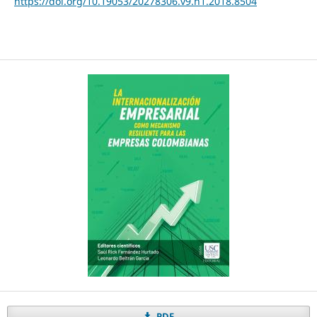
https://doi.org/10.19053/20278306.v9.n1.2018.8504
PDF