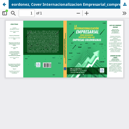
eordonez, Cover Internacionalizacion Empresarial_compressed.pdf