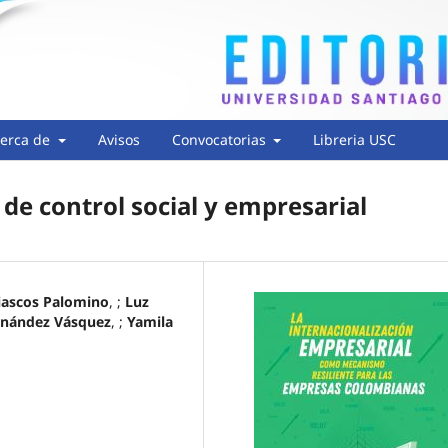
erca de
Avisos
Convocatorias
Libreria USC
 de control social y empresarial
iascos Palomino
, ;
Luz
rnández Vásquez
, ;
Yamila