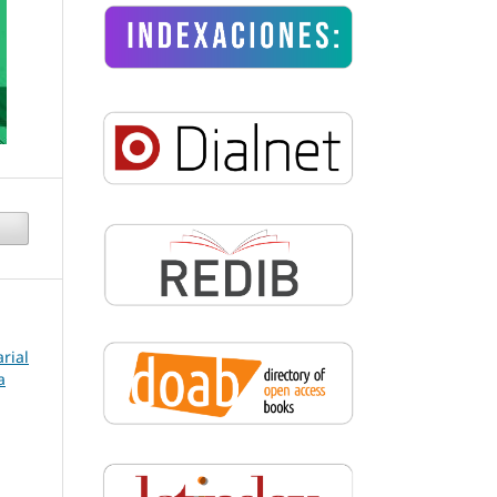
rial
a