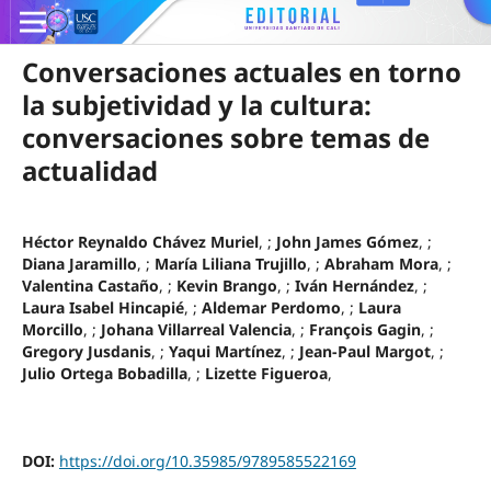
Conversaciones actuales en torno
la subjetividad y la cultura:
conversaciones sobre temas de
actualidad
Héctor Reynaldo Chávez Muriel
, ;
John James Gómez
, ;
Diana Jaramillo
, ;
María Liliana Trujillo
, ;
Abraham Mora
, ;
Valentina Castaño
, ;
Kevin Brango
, ;
Iván Hernández
, ;
Laura Isabel Hincapié
, ;
Aldemar Perdomo
, ;
Laura
Morcillo
, ;
Johana Villarreal Valencia
, ;
François Gagin
, ;
Gregory Jusdanis
, ;
Yaqui Martínez
, ;
Jean-Paul Margot
, ;
Julio Ortega Bobadilla
, ;
Lizette Figueroa
,
DOI:
https://doi.org/10.35985/9789585522169