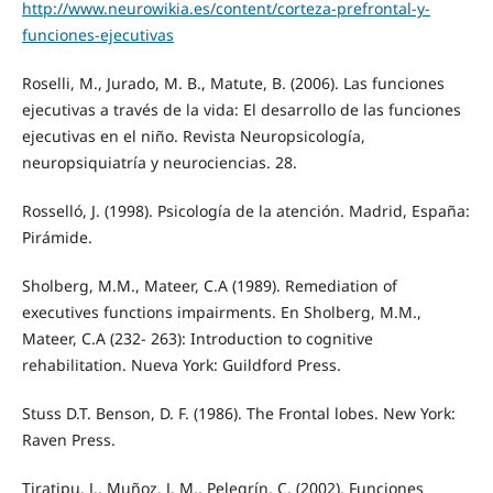
http://www.neurowikia.es/content/corteza-prefrontal-y-
funciones-ejecutivas
Roselli, M., Jurado, M. B., Matute, B. (2006). Las funciones
ejecutivas a través de la vida: El desarrollo de las funciones
ejecutivas en el niño. Revista Neuropsicología,
neuropsiquiatría y neurociencias. 28.
Rosselló, J. (1998). Psicología de la atención. Madrid, España:
Pirámide.
Sholberg, M.M., Mateer, C.A (1989). Remediation of
executives functions impairments. En Sholberg, M.M.,
Mateer, C.A (232- 263): Introduction to cognitive
rehabilitation. Nueva York: Guildford Press.
Stuss D.T. Benson, D. F. (1986). The Frontal lobes. New York:
Raven Press.
Tiratipu, J., Muñoz, J. M., Pelegrín, C. (2002). Funciones