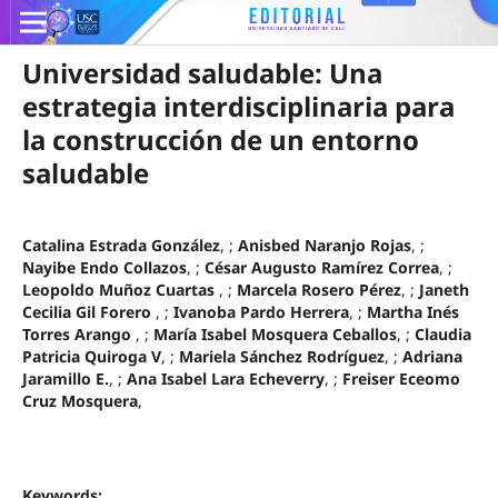
Universidad saludable: Una
estrategia interdisciplinaria para
la construcción de un entorno
saludable
Catalina Estrada González
, ;
Anisbed Naranjo Rojas
, ;
Nayibe Endo Collazos
, ;
César Augusto Ramírez Correa
, ;
Leopoldo Muñoz Cuartas
, ;
Marcela Rosero Pérez
, ;
Janeth
Cecilia Gil Forero
, ;
Ivanoba Pardo Herrera
, ;
Martha Inés
Torres Arango
, ;
María Isabel Mosquera Ceballos
, ;
Claudia
Patricia Quiroga V
, ;
Mariela Sánchez Rodríguez
, ;
Adriana
Jaramillo E.
, ;
Ana Isabel Lara Echeverry
, ;
Freiser Eceomo
Cruz Mosquera
,
Keywords: