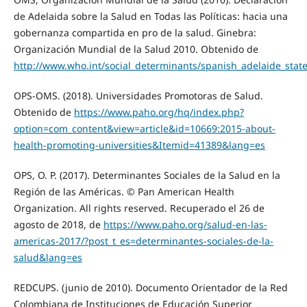
de Adelaida sobre la Salud en Todas las Políticas: hacia una
gobernanza compartida en pro de la salud. Ginebra:
Organización Mundial de la Salud 2010. Obtenido de
http://www.who.int/social_determinants/spanish_adelaide_sta
OPS-OMS. (2018). Universidades Promotoras de Salud.
Obtenido de
https://www.paho.org/hq/index.php?
option=com_content&view=article&id=10669:2015-about-
health-promoting-universities&Itemid=41389&lang=es
OPS, O. P. (2017). Determinantes Sociales de la Salud en la
Región de las Américas. © Pan American Health
Organization. All rights reserved. Recuperado el 26 de
agosto de 2018, de
https://www.paho.org/salud-en-las-
americas-2017/?post_t_es=determinantes-sociales-de-la-
salud&lang=es
REDCUPS. (junio de 2010). Documento Orientador de la Red
Colombiana de Instituciones de Educación Superior