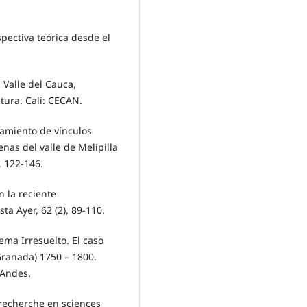
spectiva teórica desde el
 Valle del Cauca,
tura. Cali: CECAN.
rzamiento de vínculos
nas del valle de Melipilla
, 122-146.
n la reciente
ta Ayer, 62 (2), 89-110.
ema Irresuelto. El caso
ranada) 1750 – 1800.
 Andes.
a recherche en sciences