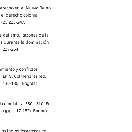
derecho en el Nuevo Reino
 el derecho colonial,
 (2), 223-247.
ua del amo. Razones de la
nas durante la dominación
, 227-254.
miento y conflictos
. En G. Colmenares (ed.),
. 130-186). Bogotá:
d coloniales 1550-1810. En
bia (pp. 117-152). Bogotá:
los indios forasteros en