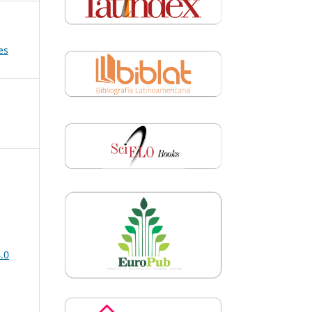
es
.0