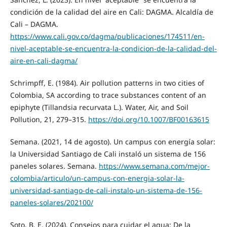
condición de la calidad del aire en Cali: DAGMA. Alcaldía de
Cali – DAGMA.
https://www.cali.gov.co/dagma/publicaciones/174511/en-
nivel-aceptable-se-encuentra-la-condicion-de-la-calidad-del-
aire-en-cali-dagma/
Schrimpff, E. (1984). Air pollution patterns in two cities of
Colombia, SA according to trace substances content of an
epiphyte (Tillandsia recurvata L.). Water, Air, and Soil
Pollution, 21, 279–315.
https://doi.org/10.1007/BF00163615
Semana. (2021, 14 de agosto). Un campus con energía solar:
la Universidad Santiago de Cali instaló un sistema de 156
paneles solares. Semana.
https://www.semana.com/mejor-
colombia/articulo/un-campus-con-energia-solar-la-
universidad-santiago-de-cali-instalo-un-sistema-de-156-
paneles-solares/202100/
Soto, B. E. (2024). Consejos para cuidar el agua: De la