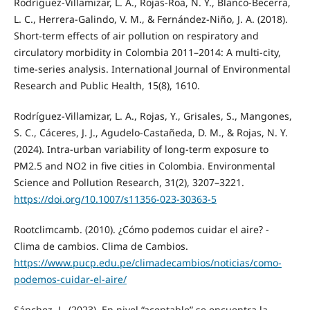
Rodríguez-Villamizar, L. A., Rojas-Roa, N. Y., Blanco-Becerra,
L. C., Herrera-Galindo, V. M., & Fernández-Niño, J. A. (2018).
Short-term effects of air pollution on respiratory and
circulatory morbidity in Colombia 2011–2014: A multi-city,
time-series analysis. International Journal of Environmental
Research and Public Health, 15(8), 1610.
Rodríguez-Villamizar, L. A., Rojas, Y., Grisales, S., Mangones,
S. C., Cáceres, J. J., Agudelo-Castañeda, D. M., & Rojas, N. Y.
(2024). Intra-urban variability of long-term exposure to
PM2.5 and NO2 in five cities in Colombia. Environmental
Science and Pollution Research, 31(2), 3207–3221.
https://doi.org/10.1007/s11356-023-30363-5
Rootclimcamb. (2010). ¿Cómo podemos cuidar el aire? -
Clima de cambios. Clima de Cambios.
https://www.pucp.edu.pe/climadecambios/noticias/como-
podemos-cuidar-el-aire/
Sánchez, L. (2023). En nivel “aceptable” se encuentra la