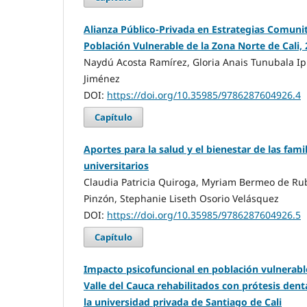
Alianza Público-Privada en Estrategias Comunit
Población Vulnerable de la Zona Norte de Cali,
Naydú Acosta Ramírez, Gloria Anais Tunubala I
Jiménez
DOI:
https://doi.org/10.35985/9786287604926.4
Capítulo
Aportes para la salud y el bienestar de las fami
universitarios
Claudia Patricia Quiroga, Myriam Bermeo de Rub
Pinzón, Stephanie Liseth Osorio Velásquez
DOI:
https://doi.org/10.35985/9786287604926.5
Capítulo
Impacto psicofuncional en población vulnerabl
Valle del Cauca rehabilitados con prótesis dent
la universidad privada de Santiago de Cali