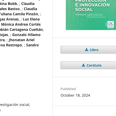
tina Bobb
, ;
Claudia
ales Bastos
, ;
Claudia
Yuliana Camila Pinzón
, ;
egas Arenas
, ;
Luz Elena
;
Mónica Andrea Cortés
abián Cartagena Cueltán
,
Rojas
, ;
Gonzalo Hilamo
era
, ;
Jhonatan Ariel
ona Restrepo
, ;
Sandro
Libro
,
Carátula
Published
October 18, 2024
estigación social,
s