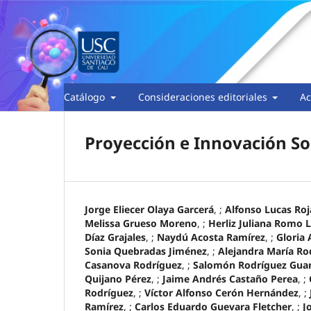
Catálogo
Consideraciones editoriales
Ac
Proyección e Innovación So
Jorge Eliecer Olaya Garcerá
, ;
Alfonso Lucas Ro
Melissa Grueso Moreno
, ;
Herliz Juliana Romo
Díaz Grajales
, ;
Naydú Acosta Ramírez
, ;
Gloria 
Sonia Quebradas Jiménez
, ;
Alejandra María Ro
Casanova Rodríguez
, ;
Salomón Rodríguez Guar
Quijano Pérez
, ;
Jaime Andrés Castaño Perea
, ;
Rodríguez
, ;
Víctor Alfonso Cerón Hernández
, ;
Ramírez
, ;
Carlos Eduardo Guevara Fletcher
, ;
J