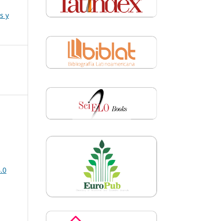
s y
.0