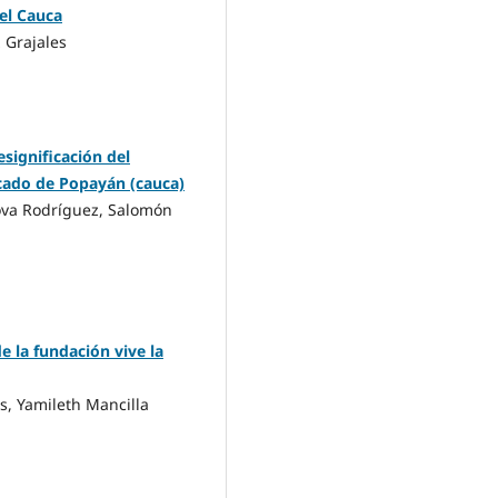
del Cauca
 Grajales
significación del
rcado de Popayán (cauca)
ova Rodríguez, Salomón
e la fundación vive la
os, Yamileth Mancilla