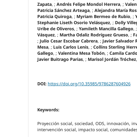
Zapata
, ;
Andrés Felipe Mondol Herrera
, ;
Valen
Patricia Sánchez Arteaga
, ;
Alejandra María Ros
Patricia Quiroga
, ;
Myriam Bermeo de Rubio
, ;
Stephanie Liseth Osorio Velásquez
, ;
Dolly Vill
Uribe de Oliveros
, ;
Yamileth Mancilla Gallego
, 
Vásquez
, ;
Martha Odaliz Rodríguez Grueso
, ;
F
;
Julio Cesar Escobar Cabrera
, ;
Javier Salvador 
Mesa
, ;
Luis Carlos Lenis
, ;
Collins Sterling Herr
Gallego
, ;
Valentina Mesa Tobón
, ;
Camila Card
Javier Buitrago Parias
, ;
Marisol Jordán Tróchez
DOI:
https://doi.org/10.35985/9786287604926
Keywords:
Proyección social, sociedad, ODS, innovación, inv
intervención social, impacto social, comunidade