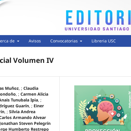
erca de
Avisos
Convocatorias
Libreria USC
cial Volumen IV
jas Muñoz
, ;
Claudia
 Londoño
, ;
Carmen Alicia
Anais Tunubala Ipia
, ;
dríguez Guarín
, ;
Einer
ín
, ;
Silvia Andrea
Carlos Armando Alvear
Jonathan Steven Pelegrín
orge Humberto Restrepo