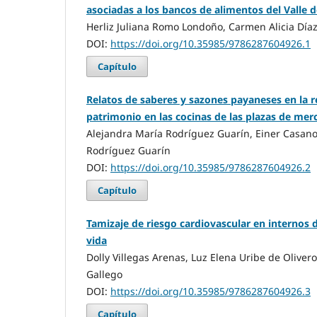
asociadas a los bancos de alimentos del Valle 
Herliz Juliana Romo Londoño, Carmen Alicia Díaz
DOI:
https://doi.org/10.35985/9786287604926.1
Capítulo
Relatos de saberes y sazones payaneses en la re
patrimonio en las cocinas de las plazas de me
Alejandra María Rodríguez Guarín, Einer Casan
Rodríguez Guarín
DOI:
https://doi.org/10.35985/9786287604926.2
Capítulo
Tamizaje de riesgo cardiovascular en internos d
vida
Dolly Villegas Arenas, Luz Elena Uribe de Oliver
Gallego
DOI:
https://doi.org/10.35985/9786287604926.3
Capítulo