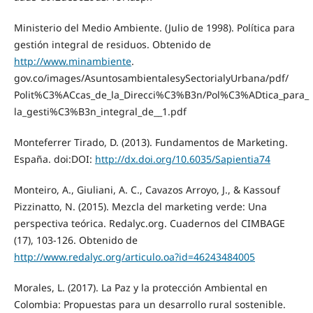
Ministerio del Medio Ambiente. (Julio de 1998). Política para
gestión integral de residuos. Obtenido de
http://www.minambiente
.
gov.co/images/AsuntosambientalesySectorialyUrbana/pdf/
Polit%C3%ACcas_de_la_Direcci%C3%B3n/Pol%C3%ADtica_para_
la_gesti%C3%B3n_integral_de__1.pdf
Monteferrer Tirado, D. (2013). Fundamentos de Marketing.
España. doi:DOI:
http://dx.doi.org/10.6035/Sapientia74
Monteiro, A., Giuliani, A. C., Cavazos Arroyo, J., & Kassouf
Pizzinatto, N. (2015). Mezcla del marketing verde: Una
perspectiva teórica. Redalyc.org. Cuadernos del CIMBAGE
(17), 103-126. Obtenido de
http://www.redalyc.org/articulo.oa?id=46243484005
Morales, L. (2017). La Paz y la protección Ambiental en
Colombia: Propuestas para un desarrollo rural sostenible.