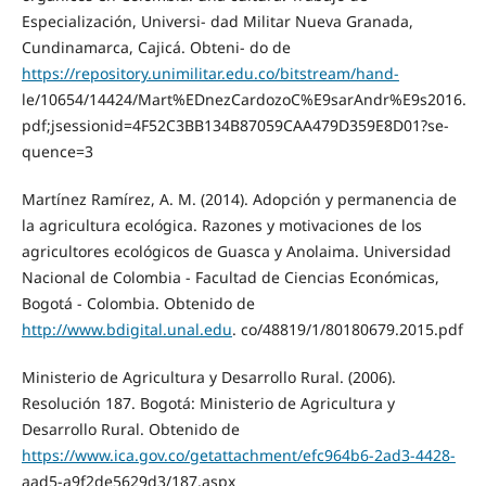
Especialización, Universi- dad Militar Nueva Granada,
Cundinamarca, Cajicá. Obteni- do de
https://repository.unimilitar.edu.co/bitstream/hand-
le/10654/14424/Mart%EDnezCardozoC%E9sarAndr%E9s2016.
pdf;jsessionid=4F52C3BB134B87059CAA479D359E8D01?se-
quence=3
Martínez Ramírez, A. M. (2014). Adopción y permanencia de
la agricultura ecológica. Razones y motivaciones de los
agricultores ecológicos de Guasca y Anolaima. Universidad
Nacional de Colombia - Facultad de Ciencias Económicas,
Bogotá - Colombia. Obtenido de
http://www.bdigital.unal.edu
. co/48819/1/80180679.2015.pdf
Ministerio de Agricultura y Desarrollo Rural. (2006).
Resolución 187. Bogotá: Ministerio de Agricultura y
Desarrollo Rural. Obtenido de
https://www.ica.gov.co/getattachment/efc964b6-2ad3-4428-
aad5-a9f2de5629d3/187.aspx