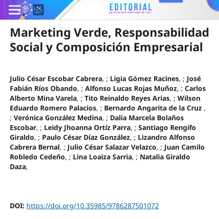
Marketing Verde, Responsabilidad
Social y Composición Empresarial
Julio César Escobar Cabrera
, ;
Ligia Gómez Racines
, ;
José
Fabián Ríos Obando
, ;
Alfonso Lucas Rojas Muñoz
, ;
Carlos
Alberto Mina Varela
, ;
Tito Reinaldo Reyes Arias
, ;
Wilson
Eduardo Romero Palacios
, ;
Bernardo Angarita de la Cruz
,
;
Verónica González Medina
, ;
Dalia Marcela Bolaños
Escobar
, ;
Leidy Jhoanna Ortíz Parra
, ;
Santiago Rengifo
Giraldo
, ;
Paulo César Díaz González
, ;
Lizandro Alfonso
Cabrera Bernal
, ;
Julio César Salazar Velazco
, ;
Juan Camilo
Robledo Cedeño
, ;
Lina Loaiza Sarria
, ;
Natalia Giraldo
Daza
,
DOI:
https://doi.org/10.35985/9786287501072