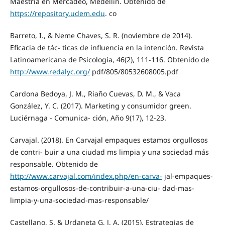
Maestría en Mercadeo, Medellín. Obtenido de
https://repository.udem.edu
. co
Barreto, I., & Neme Chaves, S. R. (noviembre de 2014).
Eficacia de tác- ticas de influencia en la intención. Revista
Latinoamericana de Psicología, 46(2), 111-116. Obtenido de
http://www.redalyc.org/
pdf/805/80532608005.pdf
Cardona Bedoya, J. M., Riaño Cuevas, D. M., & Vaca
González, Y. C. (2017). Marketing y consumidor green.
Luciérnaga - Comunica- ción, Año 9(17), 12-23.
Carvajal. (2018). En Carvajal empaques estamos orgullosos
de contri- buir a una ciudad ms limpia y una sociedad más
responsable. Obtenido de
http://www.carvajal.com/index.php/en-carva-
jal-empaques-
estamos-orgullosos-de-contribuir-a-una-ciu- dad-mas-
limpia-y-una-sociedad-mas-responsable/
Castellano, S. & Urdaneta G, J. A. (2015). Estrategias de