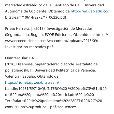
mercadeo estratégico de la. Santiago de Cali: Universidad
Autónoma de Occidente. Obtenido de
http://red.uao.edu.co/
bitstream/10614/8273/1/T06226.pdf
Prieto Herrera, J. (2013). Investigación de Mercados
(Segunda ed.). Bogotá: ECOE Ediciones. Obtenido de https://
www.ecoeediciones.com/wp-content/uploads/2015/09/
Investigacion-mercados.pdf
QuinteroDíaz,L.A.
(2016).DiseñodeunaplantaderecicladodeTereftalato de
polietileno (PET). Universidad Politécnica de Valencia,
Valencia - España. Obtenido de
https://riunet.upv.es/bitstream/
handle/10251/59710/QUINTERO%20-%20Dise%C3%B1o%20
de%20una%20planta%20de%20reciclado%20de%20
Tereftalato%20de%20polietileno%20%28PET%29%2C%20
con%20una%20producc....pdf?sequence=1