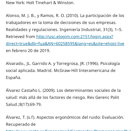
New York: Holt Tinehart & Winston.
Alonso, M. J. B., y Ramos, R. O. (2010). La participación de los
trabajadores en la toma de decisiones de sus empresas.
Realidades y regulaciones. Ingeniería Industrial, 31(3), 1–5.
Retrieved from
http://usc.elogim.com:2151/login.aspx?
direct=true&db=fua&AN=60258595&lang=es&site=ehost-live
en febrero 20 de 2019.
Alvarado., JL. Garrido A. y Torregrosa, JR. (1996). Psicología
social aplicada. Madrid. McGraw-Hill Interamericana de
España.
Álvarez Castaño L. (2009). Los determinantes sociales de la
salud: más allá de los factores de riesgo. Rev Gerenc Polit
Salud.;8(17):69-79.
Álvarez, T. (s.f). Aspectos ergonómicos del ruido: Evaluación.
Recuperado de