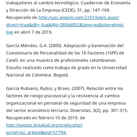
trabajadores al cambio tecnológico. Cuadernos de Economía
y Dirección de La Empresa (CEDE), 31, pp. 147–169.
Recuperado de
http://usc.elogim.com:2151/login.aspx?
direct=true&db=-fua&AN=28566052&lang=es&site=ehost-
live
en abril 7 de 2019.
García Méndez, G.A. (2000). Adaptación y baremación del
Cuestionario de Personalidad de los 16 Factores (16PF) de
Catell, en una muestra de profesionales colombianos.
Estudio realizado como trabajo de grado en la Universidad
Nacional de Colombia. Bogotá.
García Rubiano, Rubio, y Bravo. (2007). Relación entre los
factores de riesgo psicosocial y la resistencia al cambio
organizacional en personal de seguridad de una empresa
del sector económico terciario. Diversitas, 3(2), pp. 301-315.
Recuperado en febrero 10 de 2019, de
http://pepsic.bvsalud.org/scielo.php?
script=sci_arttext&pid=S1794-