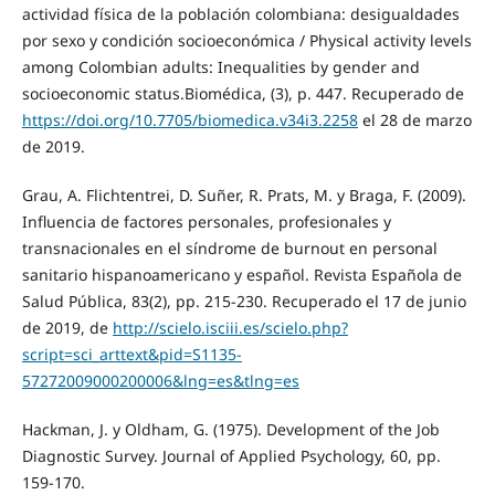
actividad física de la población colombiana: desigualdades
por sexo y condición socioeconómica / Physical activity levels
among Colombian adults: Inequalities by gender and
socioeconomic status.Biomédica, (3), p. 447. Recuperado de
https://doi.org/10.7705/biomedica.v34i3.2258
el 28 de marzo
de 2019.
Grau, A. Flichtentrei, D. Suñer, R. Prats, M. y Braga, F. (2009).
Influencia de factores personales, profesionales y
transnacionales en el síndrome de burnout en personal
sanitario hispanoamericano y español. Revista Española de
Salud Pública, 83(2), pp. 215-230. Recuperado el 17 de junio
de 2019, de
http://scielo.isciii.es/scielo.php?
script=sci_arttext&pid=S1135-
57272009000200006&lng=es&tlng=es
Hackman, J. y Oldham, G. (1975). Development of the Job
Diagnostic Survey. Journal of Applied Psychology, 60, pp.
159-170.