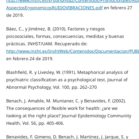
http://www.insht.es/Ergonomia2/Contenidos/Promocionales/Ru
AspectosErgonomicosRUIDOVIBRACIONES.pdf
en febrero 27
de 2019.
Báez, C., y Jiménez, B. (2010). Factores y riesgos
psicosociales, formas, consecuencias, medidas y buenas
prácticas. INHST/UAM. Recuperado de:
http://www.insht.es/InshtWeb/Contenidos/Documentacion/PU
en febrero 24 de 2019.
Blashfield, R. y Livesley, W. (1991). Metaphorical analysis of
psychiatric classification as a psychological test. Journal of
Abnormal Psychology, Vol. 100, pp. 262–270
Benach, J. Amable, M. Muntaner, C. y Benavides, F. (2002).
The consequences of flexible work for health: ¿are we
looking at the right place? Journal Epidemiology Community
Health, Vol. 56, pp. 405-406.
Benavides, F. Gimeno, D. Benach. J. Martinez, J. Jarque, S. y