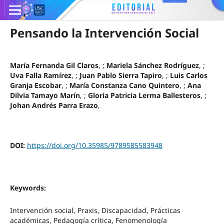
Pensando la Intervención Social
María Fernanda Gil Claros
, ;
Mariela Sánchez Rodríguez
, ;
Uva Falla Ramírez
, ;
Juan Pablo Sierra Tapiro
, ;
Luis Carlos
Granja Escobar
, ;
María Constanza Cano Quintero
, ;
Ana
Dilvia Tamayo Marín
, ;
Gloria Patricia Lerma Ballesteros
, ;
Johan Andrés Parra Erazo
,
DOI:
https://doi.org/10.35985/9789585583948
Keywords:
Intervención social, Praxis, Discapacidad, Prácticas
académicas, Pedagogía crítica, Fenomenología