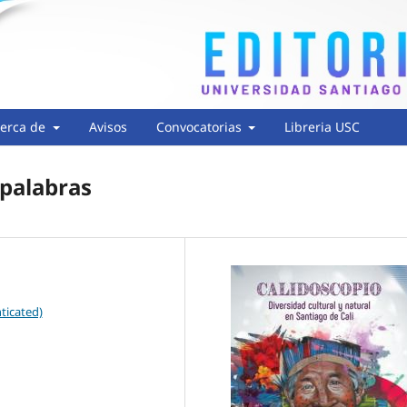
erca de
Avisos
Convocatorias
Libreria USC
 palabras
ticated)