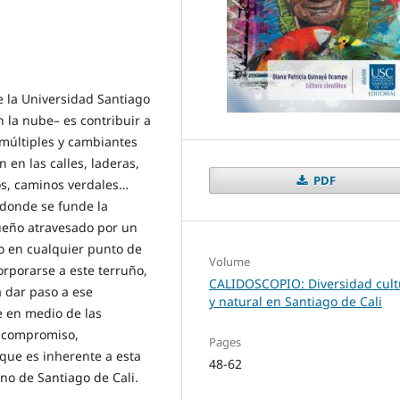
de la Universidad Santiago
n la nube– es contribuir a
múltiples y cambiantes
 en las calles, laderas,
PDF
dos, caminos verdales…
 donde se funde la
ueño atravesado por un
 o en cualquier punto de
Volume
orporarse a este terruño,
CALIDOSCOPIO: Diversidad cult
a dar paso a ese
y natural en Santiago de Cali
e en medio de las
, compromiso,
Pages
 que es inherente a esta
48-62
no de Santiago de Cali.