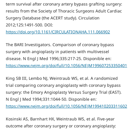
term survival after coronary artery bypass grafting surgery:
results from the Society of Thoracic Surgeons Adult Cardiac
Surgery Database (the ACERT study). Circulation
2012;125:1491-500. DOI:
https://doi.org/10.1161/CIRCULATIONAHA.111.066902
The BARI Investigators. Comparison of coronary bypass
surgery with angioplasty in patients with multivessel
disease. N Engl J Med 1996;335:217-25. Disponible en:
https://www.nejm.org/doi/full/10.1056/NEJM199607253350401
King SB III, Lembo NJ, Weintraub WS, et al. A randomized
trial comparing coronary angioplasty with coronary bypass
surgery: the Emory Angioplasty Versus Surgery Trial (EAST).
N Engl J Med 1994;331:1044-50. Disponible en:
https://www.nejm.org/doi/full/10.1056/NEJM199410203311602
Kosinski AS, Barnhart HX, Weintraub WS, et al. Five-year
outcome after coronary surgery or coronary angioplasty: