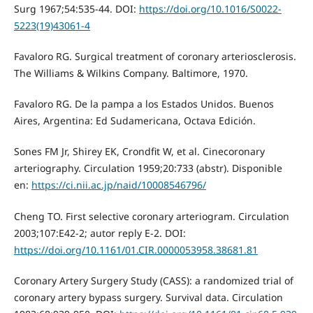
Surg 1967;54:535-44. DOI:
https://doi.org/10.1016/S0022-
5223(19)43061-4
Favaloro RG. Surgical treatment of coronary arteriosclerosis.
The Williams & Wilkins Company. Baltimore, 1970.
Favaloro RG. De la pampa a los Estados Unidos. Buenos
Aires, Argentina: Ed Sudamericana, Octava Edición.
Sones FM Jr, Shirey EK, Crondfit W, et al. Cinecoronary
arteriography. Circulation 1959;20:733 (abstr). Disponible
en:
https://ci.nii.ac.jp/naid/10008546796/
Cheng TO. First selective coronary arteriogram. Circulation
2003;107:E42-2; autor reply E-2. DOI:
https://doi.org/10.1161/01.CIR.0000053958.38681.81
Coronary Artery Surgery Study (CASS): a randomized trial of
coronary artery bypass surgery. Survival data. Circulation