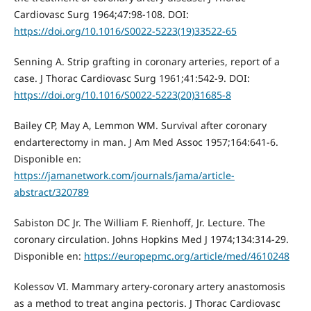
Cardiovasc Surg 1964;47:98-108. DOI:
https://doi.org/10.1016/S0022-5223(19)33522-65
Senning A. Strip grafting in coronary arteries, report of a
case. J Thorac Cardiovasc Surg 1961;41:542-9. DOI:
https://doi.org/10.1016/S0022-5223(20)31685-8
Bailey CP, May A, Lemmon WM. Survival after coronary
endarterectomy in man. J Am Med Assoc 1957;164:641-6.
Disponible en:
https://jamanetwork.com/journals/jama/article-
abstract/320789
Sabiston DC Jr. The William F. Rienhoff, Jr. Lecture. The
coronary circulation. Johns Hopkins Med J 1974;134:314-29.
Disponible en:
https://europepmc.org/article/med/4610248
Kolessov VI. Mammary artery-coronary artery anastomosis
as a method to treat angina pectoris. J Thorac Cardiovasc