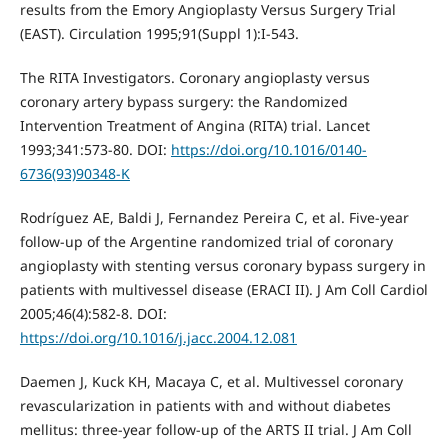
results from the Emory Angioplasty Versus Surgery Trial
(EAST). Circulation 1995;91(Suppl 1):I-543.
The RITA Investigators. Coronary angioplasty versus
coronary artery bypass surgery: the Randomized
Intervention Treatment of Angina (RITA) trial. Lancet
1993;341:573-80. DOI:
https://doi.org/10.1016/0140-
6736(93)90348-K
Rodríguez AE, Baldi J, Fernandez Pereira C, et al. Five-year
follow-up of the Argentine randomized trial of coronary
angioplasty with stenting versus coronary bypass surgery in
patients with multivessel disease (ERACI II). J Am Coll Cardiol
2005;46(4):582-8. DOI:
https://doi.org/10.1016/j.jacc.2004.12.081
Daemen J, Kuck KH, Macaya C, et al. Multivessel coronary
revascularization in patients with and without diabetes
mellitus: three-year follow-up of the ARTS II trial. J Am Coll