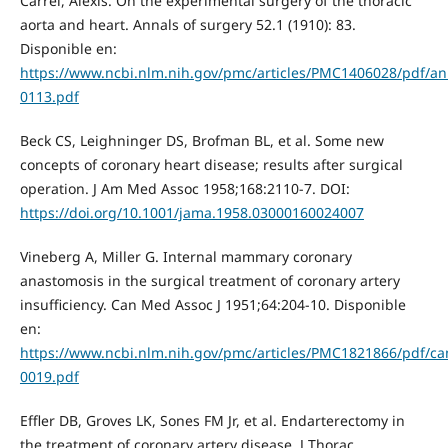
Carrel, Alexis. On the experimental surgery of the thoracic
aorta and heart. Annals of surgery 52.1 (1910): 83.
Disponible en:
https://www.ncbi.nlm.nih.gov/pmc/articles/PMC1406028/pdf/a
0113.pdf
Beck CS, Leighninger DS, Brofman BL, et al. Some new
concepts of coronary heart disease; results after surgical
operation. J Am Med Assoc 1958;168:2110-7. DOI:
https://doi.org/10.1001/jama.1958.03000160024007
Vineberg A, Miller G. Internal mammary coronary
anastomosis in the surgical treatment of coronary artery
insufficiency. Can Med Assoc J 1951;64:204-10. Disponible
en:
https://www.ncbi.nlm.nih.gov/pmc/articles/PMC1821866/pdf/c
0019.pdf
Effler DB, Groves LK, Sones FM Jr, et al. Endarterectomy in
the treatment of coronary artery disease. J Thorac