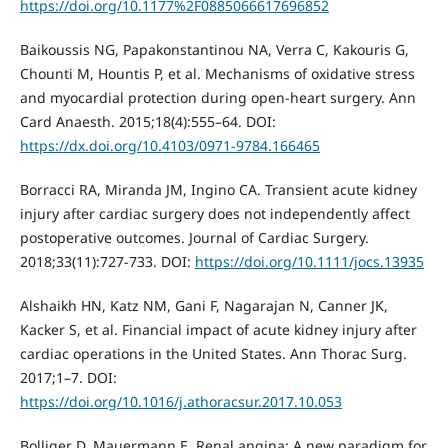
https://doi.org/10.1177%2F0885066617696852
Baikoussis NG, Papakonstantinou NA, Verra C, Kakouris G,
Chounti M, Hountis P, et al. Mechanisms of oxidative stress
and myocardial protection during open-heart surgery. Ann
Card Anaesth. 2015;18(4):555–64. DOI:
https://dx.doi.org/10.4103/0971-9784.166465
Borracci RA, Miranda JM, Ingino CA. Transient acute kidney
injury after cardiac surgery does not independently affect
postoperative outcomes. Journal of Cardiac Surgery.
2018;33(11):727-733. DOI:
https://doi.org/10.1111/jocs.13935
Alshaikh HN, Katz NM, Gani F, Nagarajan N, Canner JK,
Kacker S, et al. Financial impact of acute kidney injury after
cardiac operations in the United States. Ann Thorac Surg.
2017;1–7. DOI:
https://doi.org/10.1016/j.athoracsur.2017.10.053
Bolliger D, Mauermann E. Renal angina: A new paradigm for