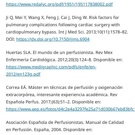
https://www.redalyc.org/pdf/1951/195117838002.pdf
Ji Q, Mei Y, Wang X, Feng J, Cai J, Ding W. Risk factors for
pulmonary complications following cardiac surgery with
cardiopulmonary bypass. Int J Med Sci. 2013;10(11):1578–82.
DOI:
https://dx.doi.org/10.7150/ijms.6904
Huertas SLA. El mundo de un perfusionista. Rev Mex
Enfermería Cardiológica. 2012;20(3):124–8. Disponible en:
https://www.medigraphic.com/pdfs/enfe/en-
2012/en123g.pdf
Correa EÁ. Máster en técnicas de perfusión y oxigenación
extracorpórea, interesante experiencia académica. Rev
Española Perfus. 2017;(63):51–2. Disponible en:
https://www.aep.es/fotos/d4c2e4a3297fe25a71d030b67eb83bfc
Asociación Española de Perfusionistas. Manual de Calidad
en Perfusión. España, 2004. Disponible en: