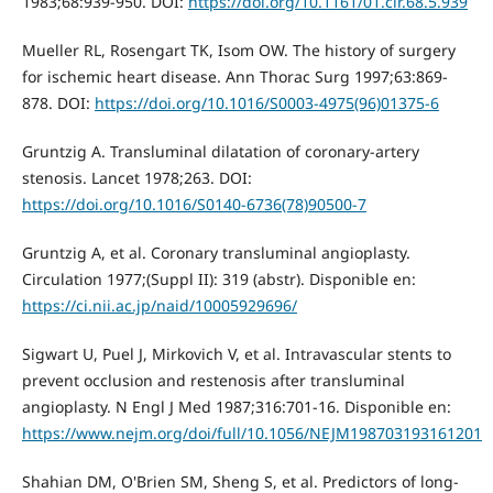
1983;68:939-950. DOI:
https://doi.org/10.1161/01.cir.68.5.939
Mueller RL, Rosengart TK, Isom OW. The history of surgery
for ischemic heart disease. Ann Thorac Surg 1997;63:869-
878. DOI:
https://doi.org/10.1016/S0003-4975(96)01375-6
Gruntzig A. Transluminal dilatation of coronary-artery
stenosis. Lancet 1978;263. DOI:
https://doi.org/10.1016/S0140-6736(78)90500-7
Gruntzig A, et al. Coronary transluminal angioplasty.
Circulation 1977;(Suppl II): 319 (abstr). Disponible en:
https://ci.nii.ac.jp/naid/10005929696/
Sigwart U, Puel J, Mirkovich V, et al. Intravascular stents to
prevent occlusion and restenosis after transluminal
angioplasty. N Engl J Med 1987;316:701-16. Disponible en:
https://www.nejm.org/doi/full/10.1056/NEJM198703193161201
Shahian DM, O'Brien SM, Sheng S, et al. Predictors of long-