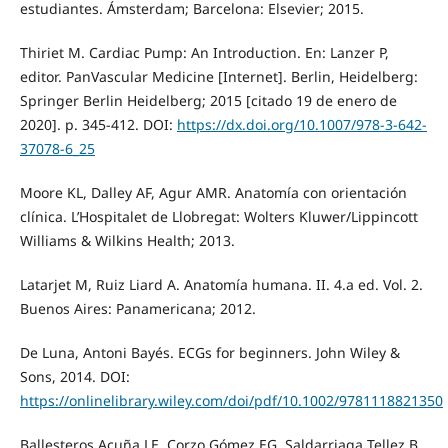
estudiantes. Ámsterdam; Barcelona: Elsevier; 2015.
Thiriet M. Cardiac Pump: An Introduction. En: Lanzer P,
editor. PanVascular Medicine [Internet]. Berlin, Heidelberg:
Springer Berlin Heidelberg; 2015 [citado 19 de enero de
2020]. p. 345-412. DOI:
https://dx.doi.org/10.1007/978-3-642-
37078-6_25
Moore KL, Dalley AF, Agur AMR. Anatomía con orientación
clínica. L’Hospitalet de Llobregat: Wolters Kluwer/Lippincott
Williams & Wilkins Health; 2013.
Latarjet M, Ruiz Liard A. Anatomía humana. II. 4.a ed. Vol. 2.
Buenos Aires: Panamericana; 2012.
De Luna, Antoni Bayés. ECGs for beginners. John Wiley &
Sons, 2014. DOI:
https://onlinelibrary.wiley.com/doi/pdf/10.1002/9781118821350
Ballesteros Acuña LE, Corzo Gómez EG, Saldarriaga Tellez B.