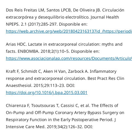
Dos Reis Freitas LM, Santos LPCB, De Oliveira JB. Circulación
extracorpórea y desequilibrio electrolítico. Journal Health
NPEPS. 2.1 (2017):285-297. Disponible en:
https://web.archive.org/web/20180423163137id_/https://period
Arias HDC. Lactate in extracorporeal circulation: myths and
facts. ENBOMBA. 2018;2(1):10–5. Disponible en:
https://www.asociacionalap.com/resources/Documents/Artic
Kraft F, Schmidt C, Aken H Van, Zarbock A. Inflammatory
response and extracorporeal circulation. Best Pract Res Clin
Anaesthesiol. 2015;29:113–23. DOI:
https://doi.org/10.1016/j.bpa.2015.03.001
Chiarenza F, Tsoutsouras T, Cassisi C, et al. The Effects of
On-Pump and Off-Pump Coronary Artery Bypass Surgery on
Respiratory Function in the Early Postoperative Period. J
Intensive Care Med. 2019;34(2):126–32. DOI: