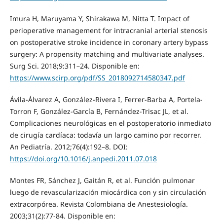
Imura H, Maruyama Y, Shirakawa M, Nitta T. Impact of
perioperative management for intracranial arterial stenosis
on postoperative stroke incidence in coronary artery bypass
surgery: A propensity matching and multivariate analyses.
Surg Sci. 2018;9:311–24. Disponible en:
https://www.scirp.org/pdf/SS_2018092714580347.pdf
Ávila-Álvarez A, González-Rivera I, Ferrer-Barba A, Portela-
Torron F, González-García B, Fernández-Trisac JL, et al.
Complicaciones neurológicas en el postoperatorio inmediato
de cirugía cardíaca: todavía un largo camino por recorrer.
An Pediatría. 2012;76(4):192–8. DOI:
https://doi.org/10.1016/j.anpedi.2011.07.018
Montes FR, Sánchez J, Gaitán R, et al. Función pulmonar
luego de revascularización miocárdica con y sin circulación
extracorpórea. Revista Colombiana de Anestesiología.
2003;31(2):77-84. Disponible en: