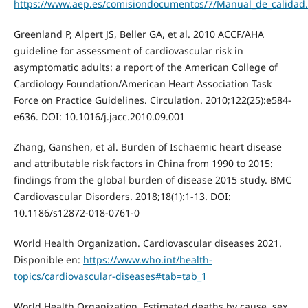
https://www.aep.es/comisiondocumentos/7/Manual_de_calidad
Greenland P, Alpert JS, Beller GA, et al. 2010 ACCF/AHA
guideline for assessment of cardiovascular risk in
asymptomatic adults: a report of the American College of
Cardiology Foundation/American Heart Association Task
Force on Practice Guidelines. Circulation. 2010;122(25):e584-
e636. DOI: 10.1016/j.jacc.2010.09.001
Zhang, Ganshen, et al. Burden of Ischaemic heart disease
and attributable risk factors in China from 1990 to 2015:
findings from the global burden of disease 2015 study. BMC
Cardiovascular Disorders. 2018;18(1):1-13. DOI:
10.1186/s12872-018-0761-0
World Health Organization. Cardiovascular diseases 2021.
Disponible en:
https://www.who.int/health-
topics/cardiovascular-diseases#tab=tab_1
World Health Organization. Estimated deaths by cause, sex