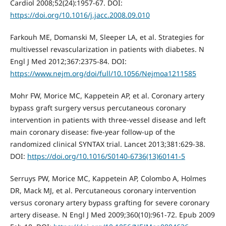
Cardiol 2008;52(24):1957-67. DOI:
https://doi.org/10.1016/j.jacc.2008.09.010
Farkouh ME, Domanski M, Sleeper LA, et al. Strategies for
multivessel revascularization in patients with diabetes. N
Engl J Med 2012;367:2375-84. DOI:
https://www.nejm.org/doi/full/10.1056/Nejmoa1211585
Mohr FW, Morice MC, Kappetein AP, et al. Coronary artery
bypass graft surgery versus percutaneous coronary
intervention in patients with three-vessel disease and left
main coronary disease: five-year follow-up of the
randomized clinical SYNTAX trial. Lancet 2013;381:629-38.
DOI:
https://doi.org/10.1016/S0140-6736(13)60141-5
Serruys PW, Morice MC, Kappetein AP, Colombo A, Holmes
DR, Mack MJ, et al. Percutaneous coronary intervention
versus coronary artery bypass grafting for severe coronary
artery disease. N Engl J Med 2009;360(10):961-72. Epub 2009