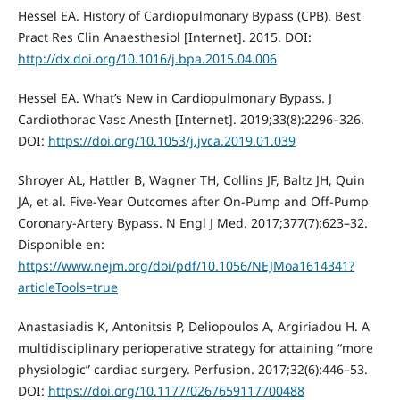
Hessel EA. History of Cardiopulmonary Bypass (CPB). Best
Pract Res Clin Anaesthesiol [Internet]. 2015. DOI:
http://dx.doi.org/10.1016/j.bpa.2015.04.006
Hessel EA. What’s New in Cardiopulmonary Bypass. J
Cardiothorac Vasc Anesth [Internet]. 2019;33(8):2296–326.
DOI:
https://doi.org/10.1053/j.jvca.2019.01.039
Shroyer AL, Hattler B, Wagner TH, Collins JF, Baltz JH, Quin
JA, et al. Five-Year Outcomes after On-Pump and Off-Pump
Coronary-Artery Bypass. N Engl J Med. 2017;377(7):623–32.
Disponible en:
https://www.nejm.org/doi/pdf/10.1056/NEJMoa1614341?
articleTools=true
Anastasiadis K, Antonitsis P, Deliopoulos A, Argiriadou H. A
multidisciplinary perioperative strategy for attaining “more
physiologic” cardiac surgery. Perfusion. 2017;32(6):446–53.
DOI:
https://doi.org/10.1177/0267659117700488