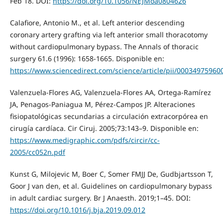
Feb 18. DOI:
https://doi.org/10.1056/NEJMoa0804626
Calafiore, Antonio M., et al. Left anterior descending
coronary artery grafting via left anterior small thoracotomy
without cardiopulmonary bypass. The Annals of thoracic
surgery 61.6 (1996): 1658-1665. Disponible en:
https://www.sciencedirect.com/science/article/pii/00034975960
Valenzuela-Flores AG, Valenzuela-Flores AA, Ortega-Ramírez
JA, Penagos-Paniagua M, Pérez-Campos JP. Alteraciones
fisiopatológicas secundarias a circulación extracorpórea en
cirugía cardíaca. Cir Ciruj. 2005;73:143–9. Disponible en:
https://www.medigraphic.com/pdfs/circir/cc-
2005/cc052n.pdf
Kunst G, Milojevic M, Boer C, Somer FMJJ De, Gudbjartsson T,
Goor J van den, et al. Guidelines on cardiopulmonary bypass
in adult cardiac surgery. Br J Anaesth. 2019;1–45. DOI:
https://doi.org/10.1016/j.bja.2019.09.012