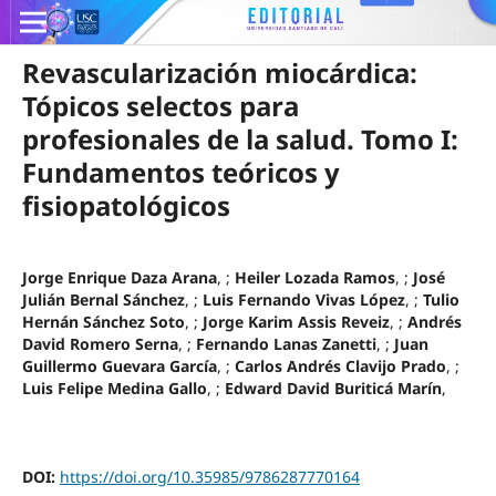
Revascularización miocárdica:
Tópicos selectos para
profesionales de la salud. Tomo I:
Fundamentos teóricos y
fisiopatológicos
Jorge Enrique Daza Arana
, ;
Heiler Lozada Ramos
, ;
José
Julián Bernal Sánchez
, ;
Luis Fernando Vivas López
, ;
Tulio
Hernán Sánchez Soto
, ;
Jorge Karim Assis Reveiz
, ;
Andrés
David Romero Serna
, ;
Fernando Lanas Zanetti
, ;
Juan
Guillermo Guevara García
, ;
Carlos Andrés Clavijo Prado
, ;
Luis Felipe Medina Gallo
, ;
Edward David Buriticá Marín
,
DOI:
https://doi.org/10.35985/9786287770164