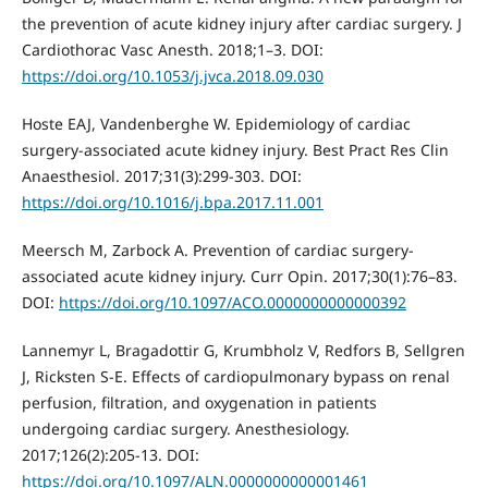
the prevention of acute kidney injury after cardiac surgery. J
Cardiothorac Vasc Anesth. 2018;1–3. DOI:
https://doi.org/10.1053/j.jvca.2018.09.030
Hoste EAJ, Vandenberghe W. Epidemiology of cardiac
surgery-associated acute kidney injury. Best Pract Res Clin
Anaesthesiol. 2017;31(3):299-303. DOI:
https://doi.org/10.1016/j.bpa.2017.11.001
Meersch M, Zarbock A. Prevention of cardiac surgery-
associated acute kidney injury. Curr Opin. 2017;30(1):76–83.
DOI:
https://doi.org/10.1097/ACO.0000000000000392
Lannemyr L, Bragadottir G, Krumbholz V, Redfors B, Sellgren
J, Ricksten S-E. Effects of cardiopulmonary bypass on renal
perfusion, filtration, and oxygenation in patients
undergoing cardiac surgery. Anesthesiology.
2017;126(2):205-13. DOI:
https://doi.org/10.1097/ALN.0000000000001461