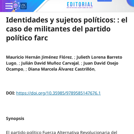
Identidades y sujetos políticos: : el
caso de militantes del partido
político farc
Mauricio Hernán Jiménez Flórez
, ;
Julieth Lorena Barreto
Lugo
, ;
Julián David Muñoz Carvajal
, ;
Juan David Osejo
Ocampo
, ;
Diana Marcela Álvarez Castrillón
,
DOI:
https://doi.org/10.35985/9789585147676.1
Synopsis
El partido político Fuerza Alternativa Revolucionaria del