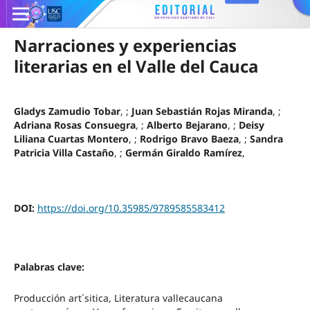
Narraciones y experiencias
literarias en el Valle del Cauca
Gladys Zamudio Tobar
, ;
Juan Sebastián Rojas Miranda
, ;
Adriana Rosas Consuegra
, ;
Alberto Bejarano
, ;
Deisy
Liliana Cuartas Montero
, ;
Rodrigo Bravo Baeza
, ;
Sandra
Patricia Villa Castaño
, ;
Germán Giraldo Ramírez
,
DOI:
https://doi.org/10.35985/9789585583412
Palabras clave:
Producción art´sitica, Literatura vallecaucana