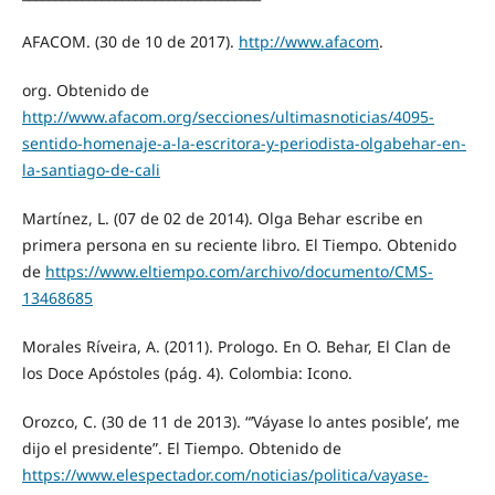
AFACOM. (30 de 10 de 2017).
http://www.afacom
.
org. Obtenido de
http://www.afacom.org/secciones/ultimasnoticias/4095-
sentido-homenaje-a-la-escritora-y-periodista-olgabehar-en-
la-santiago-de-cali
Martínez, L. (07 de 02 de 2014). Olga Behar escribe en
primera persona en su reciente libro. El Tiempo. Obtenido
de
https://www.eltiempo.com/archivo/documento/CMS-
13468685
Morales Ríveira, A. (2011). Prologo. En O. Behar, El Clan de
los Doce Apóstoles (pág. 4). Colombia: Icono.
Orozco, C. (30 de 11 de 2013). “’Váyase lo antes posible’, me
dijo el presidente”. El Tiempo. Obtenido de
https://www.elespectador.com/noticias/politica/vayase-