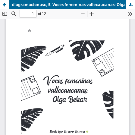
diagramacionusc, 5. Voces femeninas vallecaucanas- Olga Behar.pdf