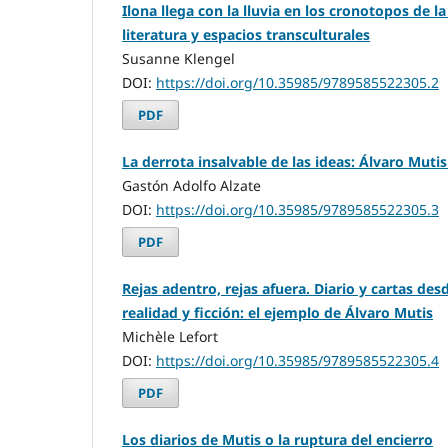
Ilona llega con la lluvia en los cronotopos de l
literatura y espacios transculturales
Susanne Klengel
DOI:
https://doi.org/10.35985/9789585522305.2
PDF
La derrota insalvable de las ideas: Álvaro Muti
Gastón Adolfo Alzate
DOI:
https://doi.org/10.35985/9789585522305.3
PDF
Rejas adentro, rejas afuera. Diario y cartas desd
realidad y ficción: el ejemplo de Álvaro Mutis
Michèle Lefort
DOI:
https://doi.org/10.35985/9789585522305.4
PDF
Los diarios de Mutis o la ruptura del encierro