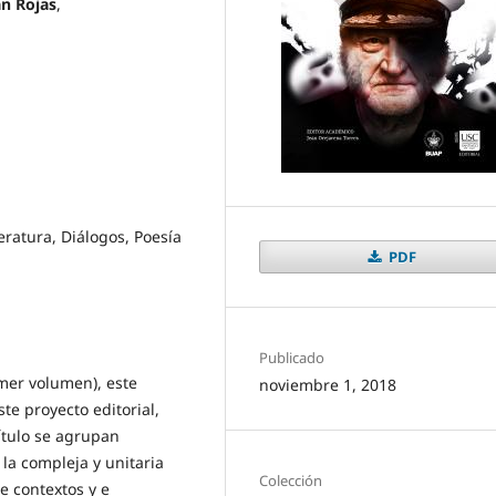
án Rojas
,
eratura, Diálogos, Poesía
PDF
Publicado
imer volumen), este
noviembre 1, 2018
te proyecto editorial,
título se agrupan
la compleja y unitaria
Colección
e contextos y e