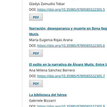
Gladys Zamudio Tobar
DOI:
https://doi.org/10.35985/9789585522305.5
PDF
Narración, desesperanza y muerte en Ilona llega
Mutis
María Eugenia Rojas Arana
DOI:
https://doi.org/10.35985/9789585522305.6
PDF
El exilio en la narrativa de Álvaro Mutis. Entre 
Ana Milena Sánchez Borrero
DOI:
https://doi.org/10.35985/9789585522305.7
PDF
La biblioteca del héroe
Gabriele Bizzarri
DOI:
https://doi.org/10.35985/9789585522305.8