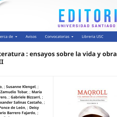
erca de
Avisos
Convocatorias
Libreria USC
iteratura : ensayos sobre la vida y obra
II
o
, ;
Susanne Klengel
, ;
 Zamudio Tobar
, ;
María
rero
, ;
Gabriele Bizzarri
, ;
xander Salinas Castaño
, ;
Ponce de León
, ;
Deisy
rio Barrero Fajardo
, ;