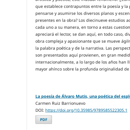
que establece contrapuntos entre la poesía y l
pensarse y asumirse los diversos planos y escena
presentes en la obra? Los diecinueve estudios 
cada uno a su manera, en torno a estas cuestio
apreciará el lector, se dan aquí, en todo caso, d
obra compleja y apasionante que se mueve ágil
la palabra poética y de la narrativa. Las perspect
son presentados aquí provienen, en gran medida
internacionalmente, a lo largo de los años han 
mayor ahínco sobre la profunda originalidad de 
La poesía de Álvaro Mutis, una poética del espl
Carmen Ruiz Barrionuevo
DOI:
https://doi.org/10.35985/9789585522305.1
PDF