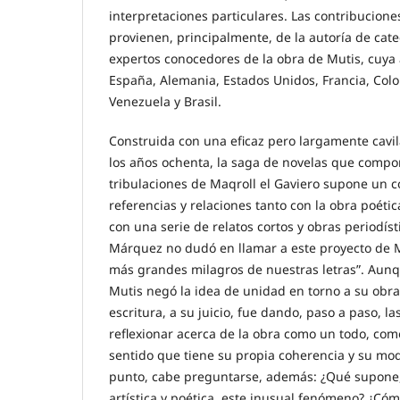
interpretaciones particulares. Las contribucion
provienen, principalmente, de la autoría de cated
expertos conocedores de la obra de Mutis, cuya 
España, Alemania, Estados Unidos, Francia, Colom
Venezuela y Brasil.
Construida con una eficaz pero largamente cavi
los años ochenta, la saga de novelas que comp
tribulaciones de Maqroll el Gaviero supone un 
referencias y relaciones tanto con la obra poétic
con una serie de relatos cortos y obras periodíst
Márquez no dudó en llamar a este proyecto de 
más grandes milagros de nuestras letras”. Aun
Mutis negó la idea de unidad en torno a su obra,
escritura, a su juicio, fue dando, paso a paso, l
reflexionar acerca de la obra como un todo, co
sentido que tiene su propia coherencia y su mo
punto, cabe preguntarse, además: ¿Qué supone, 
artística y poética, este inusual fenómeno? ¿Có