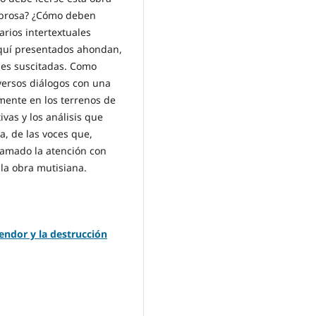
a prosa? ¿Cómo deben
rios intertextuales
aquí presentados ahondan,
nes suscitadas. Como
iversos diálogos con una
mente en los terrenos de
ivas y los análisis que
, de las voces que,
llamado la atención con
la obra mutisiana.
endor y la destrucción