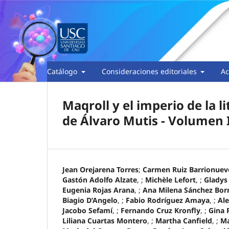
Catálogo
Consideraciones editoriales
Ac
Maqroll y el imperio de la l
de Álvaro Mutis - Volumen 
Jean Orejarena Torres
;
Carmen Ruiz Barrionuev
Gastón Adolfo Alzate
, ;
Michèle Lefort
, ;
Gladys
Eugenia Rojas Arana
, ;
Ana Milena Sánchez Bor
Biagio D’Angelo
, ;
Fabio Rodríguez Amaya
, ;
Ale
Jacobo Sefamí
, ;
Fernando Cruz Kronfly
, ;
Gina 
Liliana Cuartas Montero
, ;
Martha Canfield
, ;
Ma