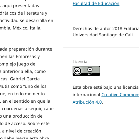
Facultad de Educación
es aquí presentadas
ráticos de literatura y
actividad se desarrolla en
bia, México, Italia,
Derechos de autor 2018 Editoria
Universidad Santiago de Cali
lada preparación durante
onen las Empresas y
Licencia
complejo juego de
a anterior a ella, como
icas. Gabriel García
Mutis como “uno de los
Esta obra está bajo una licencia
que, en todo momento
internacional
Creative Common
 en el sentido en que la
Atribución 4.0
.
as coordenas a seguir, cabe
mo una producción de
do de acceso. Sobre este
a nivel de creación
mo debe leerse esta obra