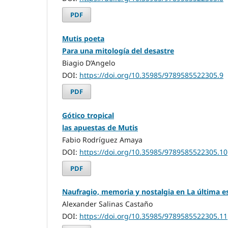
PDF
Mutis poeta
Para una mitología del desastre
Biagio D’Angelo
DOI:
https://doi.org/10.35985/9789585522305.9
PDF
Gótico tropical
las apuestas de Mutis
Fabio Rodríguez Amaya
DOI:
https://doi.org/10.35985/9789585522305.10
PDF
Naufragio, memoria y nostalgia en La última e
Alexander Salinas Castaño
DOI:
https://doi.org/10.35985/9789585522305.11