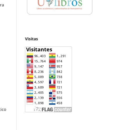
ara
Visitas
tico