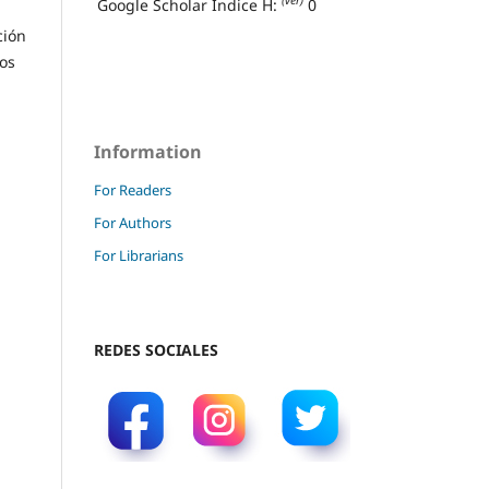
(ver)
Google Scholar Índice H:
0
ción
los
Information
For Readers
For Authors
For Librarians
REDES SOCIALES
a