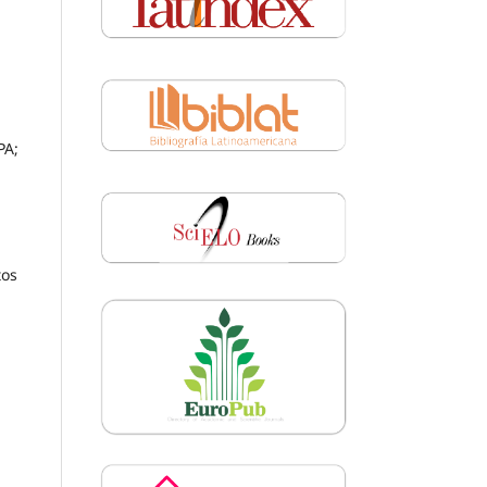
PA;
tos