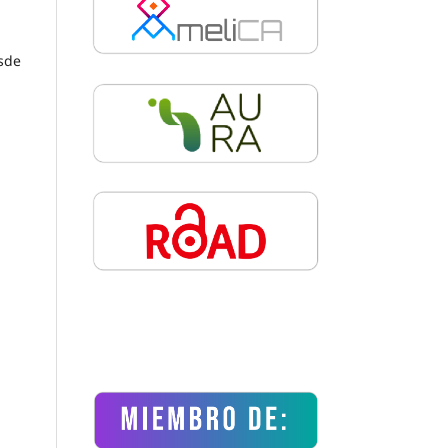
a
sde