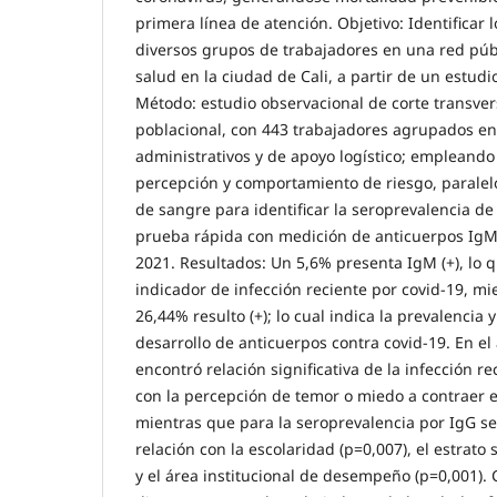
primera línea de atención. Objetivo: Identificar 
diversos grupos de trabajadores en una red públ
salud en la ciudad de Cali, a partir de un estudi
Método: estudio observacional de corte transvers
poblacional, con 443 trabajadores agrupados en 
administrativos y de apoyo logístico; empleand
percepción y comportamiento de riesgo, parale
de sangre para identificar la seroprevalencia d
prueba rápida con medición de anticuerpos IgM 
2021. Resultados: Un 5,6% presenta IgM (+), lo 
indicador de infección reciente por covid-19, mi
26,44% resulto (+); lo cual indica la prevalencia 
desarrollo de anticuerpos contra covid-19. En el 
encontró relación significativa de la infección 
con la percepción de temor o miedo a contraer el
mientras que para la seroprevalencia por IgG se
relación con la escolaridad (p=0,007), el estrato
y el área institucional de desempeño (p=0,001). 