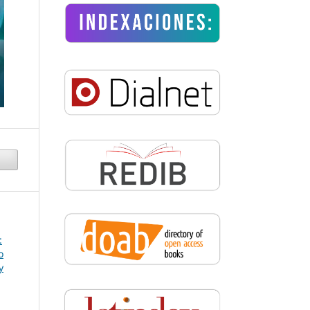
:
o
y