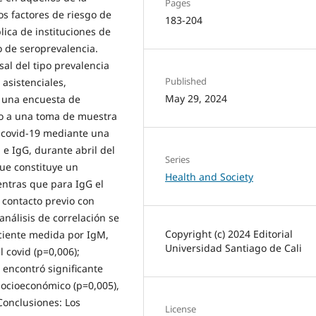
Pages
los factores de riesgo de
183-204
ica de instituciones de
o de seroprevalencia.
al del tipo prevalencia
Published
asistenciales,
May 29, 2024
o una encuesta de
lo a una toma de muestra
e covid-19 mediante una
e IgG, durante abril del
Series
que constituye un
Health and Society
entras que para IgG el
y contacto previo con
análisis de correlación se
Copyright (c) 2024 Editorial
reciente medida por IgM,
Universidad Santiago de Cali
 covid (p=0,006);
 encontró significante
 socioeconómico (p=0,005),
Conclusiones: Los
License