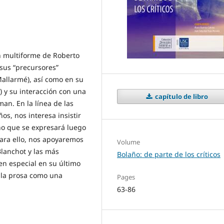
n multiforme de Roberto
 sus “precursores”
allarmé), así como en su
) y su interacción con una
capítulo de libro
an. En la línea de las
s, nos interesa insistir
ño que se expresará luego
Para ello, nos apoyaremos
Volume
Blanchot y las más
Bolaño: de parte de los críticos
(en especial en su último
e la prosa como una
Pages
63-86