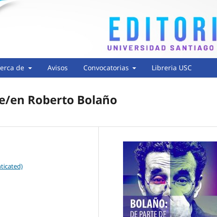
erca de
Avisos
Convocatorias
Libreria USC
de/en Roberto Bolaño
ticated)