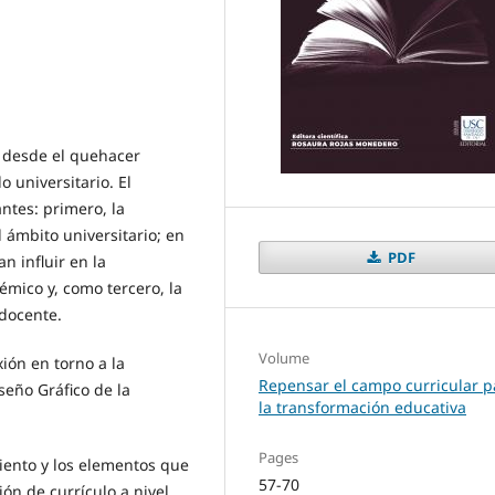
n desde el quehacer
o universitario. El
ntes: primero, la
l ámbito universitario; en
PDF
n influir en la
mico y, como tercero, la
 docente.
Volume
ión en torno a la
Repensar el campo curricular p
seño Gráfico de la
la transformación educativa
Pages
iento y los elementos que
57-70
ón de currículo a nivel