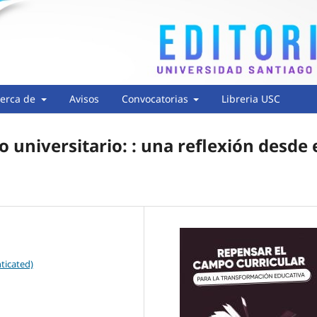
erca de
Avisos
Convocatorias
Libreria USC
 universitario: : una reflexión desde 
ticated)