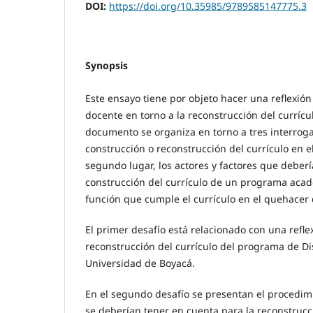
DOI:
https://doi.org/10.35985/9789585147775.3
Synopsis
Este ensayo tiene por objeto hacer una reflexió
docente en torno a la reconstrucción del currícul
documento se organiza en torno a tres interroga
construcción o reconstrucción del currículo en e
segundo lugar, los actores y factores que debería
construcción del currículo de un programa acadé
función que cumple el currículo en el quehacer
El primer desafío está relacionado con una reflex
reconstrucción del currículo del programa de Di
Universidad de Boyacá.
En el segundo desafío se presentan el procedim
se deberían tener en cuenta para la reconstrucci