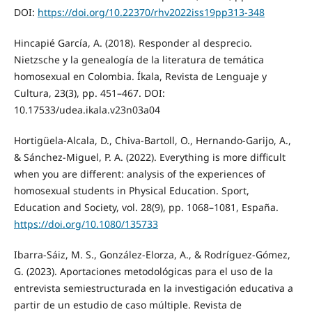
DOI:
https://doi.org/10.22370/rhv2022iss19pp313-348
Hincapié García, A. (2018). Responder al desprecio.
Nietzsche y la genealogía de la literatura de temática
homosexual en Colombia. Íkala, Revista de Lenguaje y
Cultura, 23(3), pp. 451–467. DOI:
10.17533/udea.ikala.v23n03a04
Hortigüela-Alcala, D., Chiva-Bartoll, O., Hernando-Garijo, A.,
& Sánchez-Miguel, P. A. (2022). Everything is more difficult
when you are different: analysis of the experiences of
homosexual students in Physical Education. Sport,
Education and Society, vol. 28(9), pp. 1068–1081, España.
https://doi.org/10.1080/135733
Ibarra-Sáiz, M. S., González-Elorza, A., & Rodríguez-Gómez,
G. (2023). Aportaciones metodológicas para el uso de la
entrevista semiestructurada en la investigación educativa a
partir de un estudio de caso múltiple. Revista de