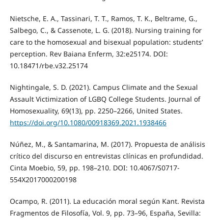
Nietsche, E. A., Tassinari, T. T., Ramos, T. K., Beltrame, G.,
Salbego, C., & Cassenote, L. G. (2018). Nursing training for
care to the homosexual and bisexual population: students’
perception. Rev Baiana Enferm, 32:e25174. DOI:
10.18471/rbe.v32.25174
Nightingale, S. D. (2021). Campus Climate and the Sexual
Assault Victimization of LGBQ College Students. Journal of
Homosexuality, 69(13), pp. 2250–2266, United States.
https://doi.org/10.1080/00918369.2021.1938466
Núñez, M., & Santamarina, M. (2017). Propuesta de análisis
crítico del discurso en entrevistas clínicas en profundidad.
Cinta Moebio, 59, pp. 198–210. DOI: 10.4067/S0717-
554X2017000200198
Ocampo, R. (2011). La educación moral según Kant. Revista
Fragmentos de Filosofía, Vol. 9, pp. 73–96, España, Sevilla: