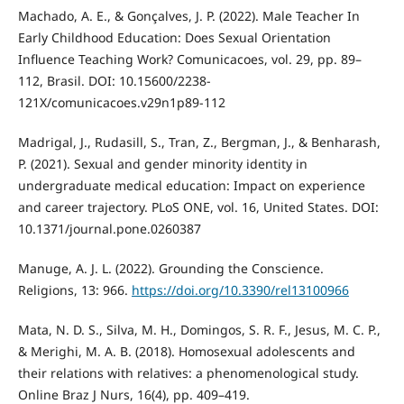
Machado, A. E., & Gonçalves, J. P. (2022). Male Teacher In
Early Childhood Education: Does Sexual Orientation
Influence Teaching Work? Comunicacoes, vol. 29, pp. 89–
112, Brasil. DOI: 10.15600/2238-
121X/comunicacoes.v29n1p89-112
Madrigal, J., Rudasill, S., Tran, Z., Bergman, J., & Benharash,
P. (2021). Sexual and gender minority identity in
undergraduate medical education: Impact on experience
and career trajectory. PLoS ONE, vol. 16, United States. DOI:
10.1371/journal.pone.0260387
Manuge, A. J. L. (2022). Grounding the Conscience.
Religions, 13: 966.
https://doi.org/10.3390/rel13100966
Mata, N. D. S., Silva, M. H., Domingos, S. R. F., Jesus, M. C. P.,
& Merighi, M. A. B. (2018). Homosexual adolescents and
their relations with relatives: a phenomenological study.
Online Braz J Nurs, 16(4), pp. 409–419.