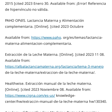
2015 [cited 2023 Enero 30. Available from: ¡Error! Referencia
de hipervínculo no válida.
PAHO OPdlS. Lactancia Materna y Alimentación
complementaria. [Online]. [cited 2023 Octubre
Available from:
https://www.paho
. org/es/temas/lactancia-
materna-alimentacion-complementaria.
Extracción de la Leche Materna. [Online]. [cited 2023 11 08.
Available from:
https://albalactanciamaterna.org/lactancia/tema-3-manejo
de-la-leche-materna/extraccion-de-la-leche-materna/.
Healthwise. Extracción manual de la leche materna.
[Online]. [cited 2023 Noviembre 08. Available from:
https://www.cigna.com/es-us/
knowledge-
center/hw/extraccin-manual-de-la-leche-materna hw130340.