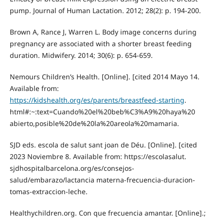
pump. Journal of Human Lactation. 2012; 28(2): p. 194-200.
Brown A, Rance J, Warren L. Body image concerns during
pregnancy are associated with a shorter breast feeding
duration. Midwifery. 2014; 30(6): p. 654-659.
Nemours Children’s Health. [Online]. [cited 2014 Mayo 14.
Available from:
https://kidshealth.org/es/parents/breastfeed-starting
.
html#:~:text=Cuando%20el%20beb%C3%A9%20haya%20
abierto,posible%20de%20la%20areola%20mamaria.
SJD eds. escola de salut sant joan de Déu. [Online]. [cited
2023 Noviembre 8. Available from: https://escolasalut.
sjdhospitalbarcelona.org/es/consejos-
salud/embarazo/lactancia materna-frecuencia-duracion-
tomas-extraccion-leche.
Healthychildren.org. Con que frecuencia amantar. [Online].;