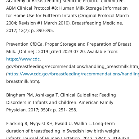
Academy of Breastfeeding Medicine Protocol Committee.
ABM Clinical Protocol #8: Human Milk Storage Information
for Home Use for FullTerm Infants (Original Protocol March
2004; Revision #1 March 2010). Breastfeeding Medicine.
2017; 12(7): p. 390-395.
Prevention CfDCa. Proper Storage and Preparation of Breast
Milk. [Online].; 2019 [cited 2023 07 20. Available from:
https://www.cdc
.
gov/breastfeeding/recommendations/handling_breastmilk.htm
(
https://www.cdc.gov/breastfeeding/recommendations/handlin
breastmilk.htm).
Bingham PM, Ashikaga T. Clinical Guideline: Feeding
Disorders in Infants and Children. American Family
Physician. 2017; 95(4): p. 251- 258.
Flacking R, Nyqvist KH, Ewald U, Wallin L. Long-term
duration of breastfeeding in Swedish low birth weight
infants. Journal of Human Lactation. 2012; 28(4): p. 413-424.