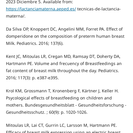
2023 Diciembre 5. Available from:
https://lactanciamaterna.aeped.es/
tecnicas-de-lactancia-
materna/.
Da Silva OP, Knoppert DC, Angelini MM, Forret PA. Effect of
domperidone on the composition of preterm human breast
Milk. Pediatrics. 2016; 137(6).
Kent JC, Mitoulas LR, Cregan MD, Ramsay DT, Doherty DA,
Hartmann PE. Volume and frecuency of Breastfeedings an
fat content of breast milk throughout the day. Pediatrics.
2016; 117(3): p. e387-e395.
Krol KM, Grossmann T, Kronenberg F, Kärtner J, Keller H.
Psycological effects of breastfeeding on children and
mothers. Bundesgesundheitsblatt - Gesundheitsforschung -
Gesundheitsschutz. ; 60(9): p. 1020-1026.
Mitoulas LR, Lai CT, Gurrin LC, Larsson M, Hartmann PE.
Efficacy of breast milk expression using an electric breast