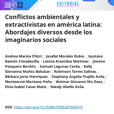
Conflictos ambientales y
extractivistas en américa latina:
Abordajes diversos desde los
imaginarios sociales
Andrea Marina D’Atri
, ;
Josafat Morales Rubio
, ;
Gustavo
Ramón Cimadevilla
, ;
Leticia Arancibia Martínez
, ;
Jimena
Pesquero Bordón
, ;
Samuel Lagunas Cerda
, ;
Kelly
Giovanna Muñoz Balcázar
, ;
Robinson Torres Salinas
, ;
Bárbara Jerez Henríquez
, ;
Stephany Argelia Trujillo Avila
, ;
Montserrat Montano Peña
, ;
Weimar Giovanni Iño Daza
, ;
Elvia Isabel Casas Matiz
, ;
Nataly Abello Avila
,
DOI:
https://doi.org/10.35985/9786287604575