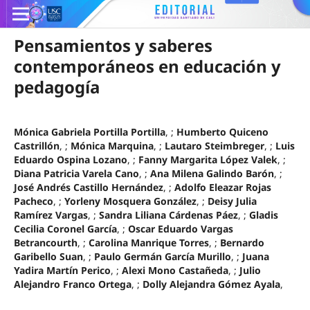
Pensamientos y saberes
contemporáneos en educación y
pedagogía
Mónica Gabriela Portilla Portilla
, ;
Humberto Quiceno
Castrillón
, ;
Mónica Marquina
, ;
Lautaro Steimbreger
, ;
Luis
Eduardo Ospina Lozano
, ;
Fanny Margarita López Valek
, ;
Diana Patricia Varela Cano
, ;
Ana Milena Galindo Barón
, ;
José Andrés Castillo Hernández
, ;
Adolfo Eleazar Rojas
Pacheco
, ;
Yorleny Mosquera González
, ;
Deisy Julia
Ramírez Vargas
, ;
Sandra Liliana Cárdenas Páez
, ;
Gladis
Cecilia Coronel García
, ;
Oscar Eduardo Vargas
Betrancourth
, ;
Carolina Manrique Torres
, ;
Bernardo
Garibello Suan
, ;
Paulo Germán García Murillo
, ;
Juana
Yadira Martín Perico
, ;
Alexi Mono Castañeda
, ;
Julio
Alejandro Franco Ortega
, ;
Dolly Alejandra Gómez Ayala
,