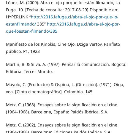
López, M. (2009). Abra el ojo porque lo están filmando, La
Fuga, 10. [Fecha de consulta: 2017-08-29] Disponible en:
HYPERLINK “
http://2016.lafuga.cl/abra-el-ojo-por-que-lo-
estanfilmando/
385”
http://2016.lafuga.cl/abra-el-ojo-por-
que-loestan-filmando/385
Manifiesto de los Kinokis, Cine Ojo. Dziga Vertov. Panfleto
público. P1, 1923
Martin, B. & Silva. A. (1997). Pensar la comunicación. Bogotá:
Editorial Tercer Mundo.
Mayolo, C. (Productor) & Ospina, L. (Dirección). (1971). Oiga,
vea. [Cinta cinematográfica]. Colombia. 145
Metz, C. (1968). Ensayos sobre la significación en el cine
(1964-1968). Barcelona, España: Paidós Ibérica, S.A.
Metz, C. (2002). Ensayos sobre la significación en el cine
(1964-1968). Barcelona: Ediciones Paidós Ibérica, S.A.