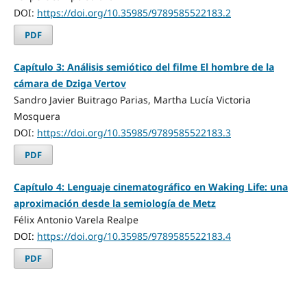
DOI:
https://doi.org/10.35985/9789585522183.2
PDF
Capítulo 3: Análisis semiótico del filme El hombre de la
cámara de Dziga Vertov
Sandro Javier Buitrago Parias, Martha Lucía Victoria
Mosquera
DOI:
https://doi.org/10.35985/9789585522183.3
PDF
Capítulo 4: Lenguaje cinematográfico en Waking Life: una
aproximación desde la semiología de Metz
Félix Antonio Varela Realpe
DOI:
https://doi.org/10.35985/9789585522183.4
PDF