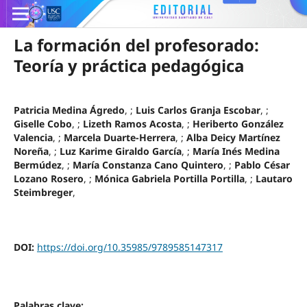
La formación del profesorado:
Teoría y práctica pedagógica
Patricia Medina Ágredo
, ;
Luis Carlos Granja Escobar
, ;
Giselle Cobo
, ;
Lizeth Ramos Acosta
, ;
Heriberto González
Valencia
, ;
Marcela Duarte-Herrera
, ;
Alba Deicy Martínez
Noreña
, ;
Luz Karime Giraldo García
, ;
María Inés Medina
Bermúdez
, ;
María Constanza Cano Quintero
, ;
Pablo César
Lozano Rosero
, ;
Mónica Gabriela Portilla Portilla
, ;
Lautaro
Steimbreger
,
DOI:
https://doi.org/10.35985/9789585147317
Palabras clave: