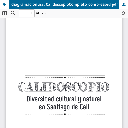
diagramacionusc, CalidoscopioCompleto_compressed.pdf