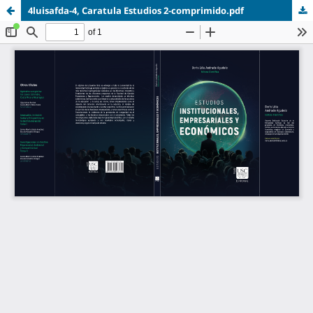
4luisafda-4, Caratula Estudios 2-comprimido.pdf