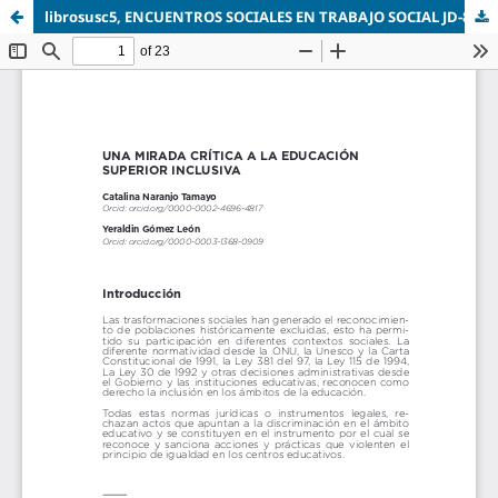
librosusc5, ENCUENTROS SOCIALES EN TRABAJO SOCIAL JD-89-111.pdf