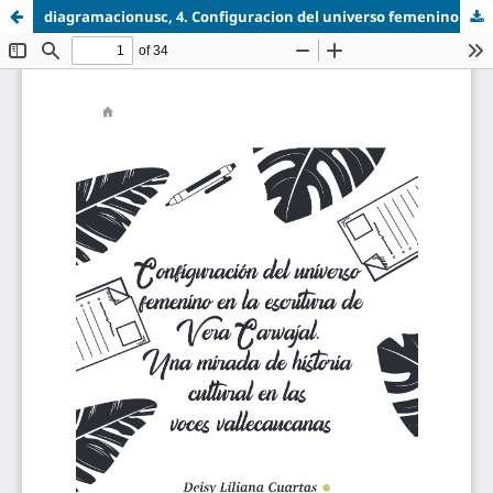
diagramacionusc, 4. Configuracion del universo femenino en la escritura de Vera Carvajal. Una mirada de historia cultural en las voces valle.pdf