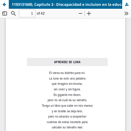
1193131600, Capítulo 3 - Discapacidad e incluion en la educación universitaria.pdf