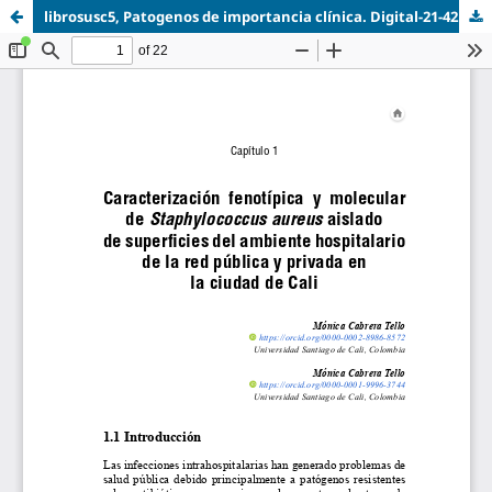
librosusc5, Patogenos de importancia clínica. Digital-21-42.pdf