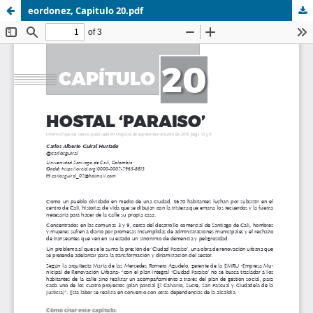
eordonez, Capitulo 20.pdf