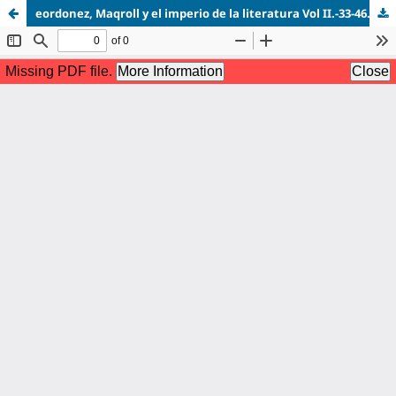
eordonez, Maqroll y el imperio de la literatura Vol II.-33-46.pdf