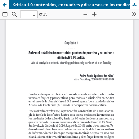
Kritica 1.0 contenidos, encuadres y discursos en los medios de comunicación-19-33.pdf