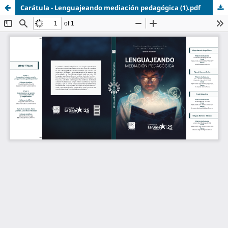
Carátula - Lenguajeando mediación pedagógica (1).pdf