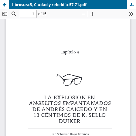
librosusc5, Ciudad y rebeldía-57-71.pdf