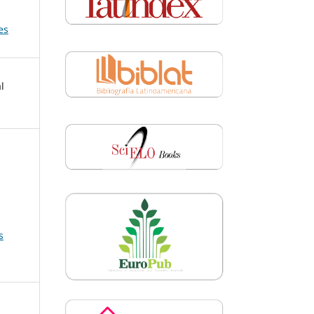
es
l
s