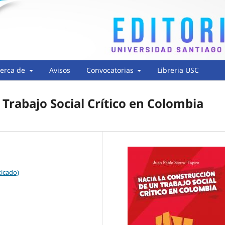
erca de
Avisos
Convocatorias
Libreria USC
 Trabajo Social Crítico en Colombia
ticado)