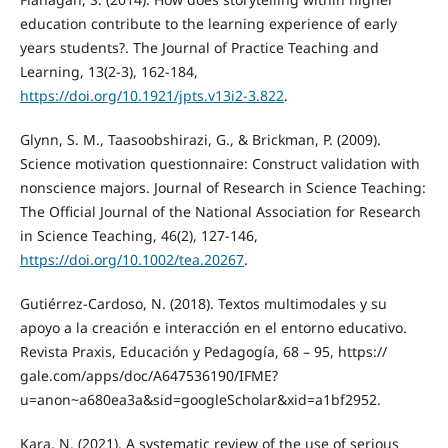
education contribute to the learning experience of early
years students?. The Journal of Practice Teaching and
Learning, 13(2-3), 162-184,
https://doi.org/10.1921/jpts.v13i2-3.822
.
Glynn, S. M., Taasoobshirazi, G., & Brickman, P. (2009).
Science motivation questionnaire: Construct validation with
nonscience majors. Journal of Research in Science Teaching:
The Official Journal of the National Association for Research
in Science Teaching, 46(2), 127-146,
https://doi.org/10.1002/tea.20267
.
Gutiérrez-Cardoso, N. (2018). Textos multimodales y su
apoyo a la creación e interacción en el entorno educativo.
Revista Praxis, Educación y Pedagogía, 68 – 95, https://
gale.com/apps/doc/A647536190/IFME?
u=anon~a680ea3a&sid=googleScholar&xid=a1bf2952.
Kara, N. (2021). A systematic review of the use of serious