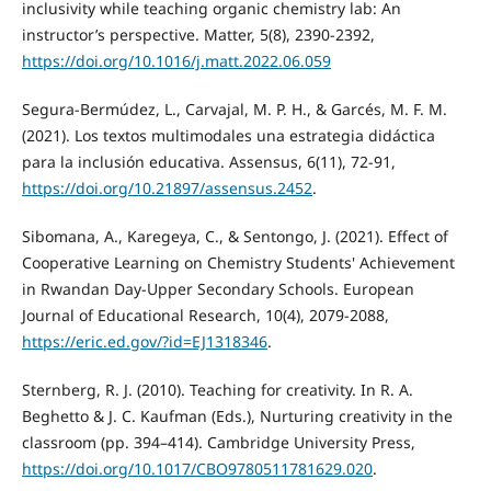
inclusivity while teaching organic chemistry lab: An
instructor’s perspective. Matter, 5(8), 2390-2392,
https://doi.org/10.1016/j.matt.2022.06.059
Segura-Bermúdez, L., Carvajal, M. P. H., & Garcés, M. F. M.
(2021). Los textos multimodales una estrategia didáctica
para la inclusión educativa. Assensus, 6(11), 72-91,
https://doi.org/10.21897/assensus.2452
.
Sibomana, A., Karegeya, C., & Sentongo, J. (2021). Effect of
Cooperative Learning on Chemistry Students' Achievement
in Rwandan Day-Upper Secondary Schools. European
Journal of Educational Research, 10(4), 2079-2088,
https://eric.ed.gov/?id=EJ1318346
.
Sternberg, R. J. (2010). Teaching for creativity. In R. A.
Beghetto & J. C. Kaufman (Eds.), Nurturing creativity in the
classroom (pp. 394–414). Cambridge University Press,
https://doi.org/10.1017/CBO9780511781629.020
.