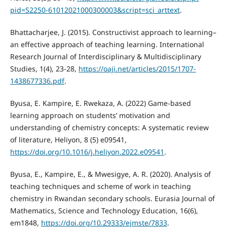
pid=S2250-61012021000300003&script=sci_arttext
.
Bhattacharjee, J. (2015). Constructivist approach to learning–
an effective approach of teaching learning. International
Research Journal of Interdisciplinary & Multidisciplinary
Studies, 1(4), 23-28,
https://oaji.net/articles/2015/1707-
1438677336.pdf
.
Byusa, E. Kampire, E. Rwekaza, A. (2022) Game-based
learning approach on students’ motivation and
understanding of chemistry concepts: A systematic review
of literature, Heliyon, 8 (5) e09541,
https://doi.org/10.1016/j.heliyon.2022.e09541
.
Byusa, E., Kampire, E., & Mwesigye, A. R. (2020). Analysis of
teaching techniques and scheme of work in teaching
chemistry in Rwandan secondary schools. Eurasia Journal of
Mathematics, Science and Technology Education, 16(6),
em1848,
https://doi.org/10.29333/ejmste/7833
.