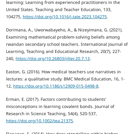
learning: Learning from experienced practitioners in the
United States. Teaching and Teacher Education, 133,
104275,
https://doi.org/10.1016/j.tate.2023.104275
.
Dorimana, A., Uworwabayeho, A., & Nizeyimana, G. (2021).
Examining mathematical problem-solving beliefs among
rwandan secondary school teachers. International Journal of
Learning, Teaching and Educational Research, 20(7), 227-
240,
https://doi.org/10.26803/ijlter.20.7.13
.
Easton, G. (2016). How medical teachers use narratives in
lectures: a qualitative study. BMC Medical Education, 16, 1-
12,
https://doi.org/10.1186/s12909-015-0498-8
.
Erman, E. (2017). Factors contributing to students’
misconceptions in learning covalent bonds. Journal of
Research in Science Teaching, 54(4), 520-537,
https://doi.org/10.1002/tea.21375
.
Flanagan, S. (2014). How does storytelling within higher