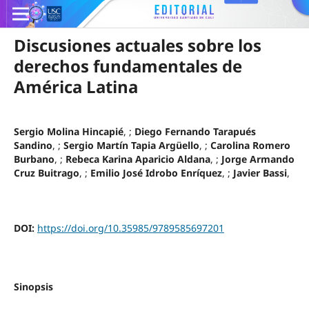
Discusiones actuales sobre los
derechos fundamentales de
América Latina
Sergio Molina Hincapié
, ;
Diego Fernando Tarapués
Sandino
, ;
Sergio Martín Tapia Argüello
, ;
Carolina Romero
Burbano
, ;
Rebeca Karina Aparicio Aldana
, ;
Jorge Armando
Cruz Buitrago
, ;
Emilio José Idrobo Enríquez
, ;
Javier Bassi
,
DOI:
https://doi.org/10.35985/9789585697201
Sinopsis